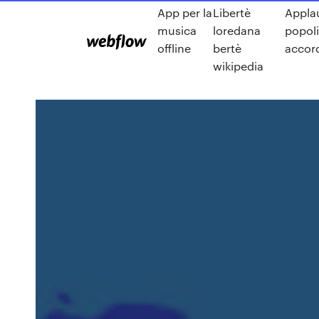
App per la
Libertè
Appla
musica
loredana
popoli
offline
bertè
accor
wikipedia