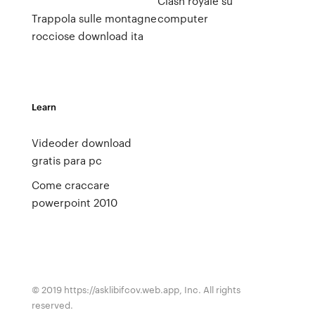
Clash royale su
Trappola sulle montagne
computer
rocciose download ita
Learn
Videoder download
gratis para pc
Come craccare
powerpoint 2010
© 2019 https://asklibifcov.web.app, Inc. All rights
reserved.