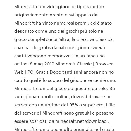
Minecraft è un videogioco di tipo sandbox
originariamente creato e sviluppato dal
Minecraft ha vinto numerosi premi, ed è stato
descritto come uno dei giochi più solo nel
gioco completo e un'altra, la Creativa Classica,
scaricabile gratis dal sito del gioco. Questi
scatti vengono memorizzati in un taccuino
online. 8 mag 2019 Minecraft Classic | Browser
Web | PC, Gratis Dopo tanti anni ancora non ho
capito qual'è lo scopo del gioco e se ce n'è uno.
Minecraft è un bel gioco da giocare da solo. Se
vuoi giocare molto online, dovresti trovare un
server con un uptime del 95% o superiore. I file
del server di Minecraft sono gratuiti e possono
essere scaricati da minecraft.net/download .
Minecraft è un gioco molto originale, nel quale