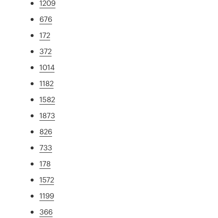
1209
676
172
372
1014
1182
1582
1873
826
733
178
1572
1199
366