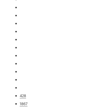
428
1867