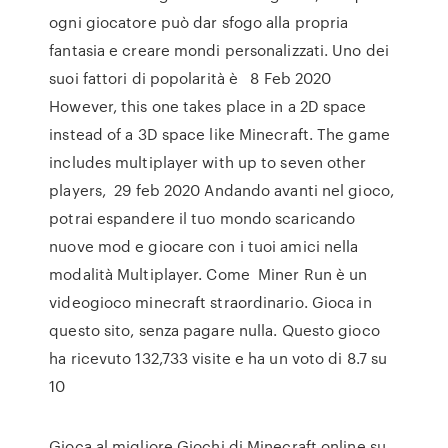
ogni giocatore può dar sfogo alla propria
fantasia e creare mondi personalizzati. Uno dei
suoi fattori di popolarità è 8 Feb 2020
However, this one takes place in a 2D space
instead of a 3D space like Minecraft. The game
includes multiplayer with up to seven other
players, 29 feb 2020 Andando avanti nel gioco,
potrai espandere il tuo mondo scaricando
nuove mod e giocare con i tuoi amici nella
modalità Multiplayer. Come Miner Run è un
videogioco minecraft straordinario. Gioca in
questo sito, senza pagare nulla. Questo gioco
ha ricevuto 132,733 visite e ha un voto di 8.7 su
10
Gioca al migliore Giochi di Minecraft online su