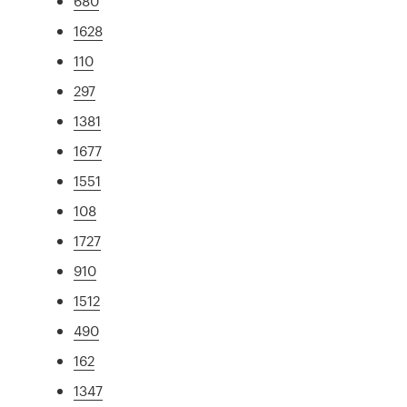
680
1628
110
297
1381
1677
1551
108
1727
910
1512
490
162
1347