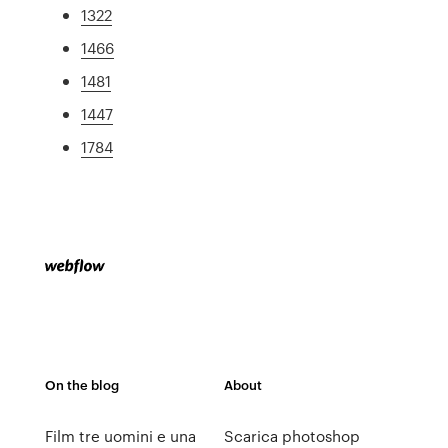
1322
1466
1481
1447
1784
On the blog
About
Film tre uomini e una
Scarica photoshop