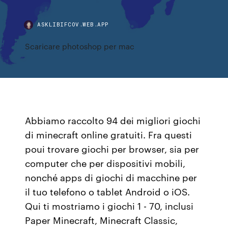
ASKLIBIFCOV.WEB.APP
Scaricare photoshop per mac
Abbiamo raccolto 94 dei migliori giochi
di minecraft online gratuiti. Fra questi
poui trovare giochi per browser, sia per
computer che per dispositivi mobili,
nonché apps di giochi di macchine per
il tuo telefono o tablet Android o iOS.
Qui ti mostriamo i giochi 1 - 70, inclusi
Paper Minecraft, Minecraft Classic,