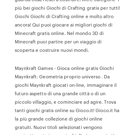
più bei giochi Giochi di Crafting gratis per tutti!
Giochi Giochi di Crafting online e molto altro
ancora! Qui puoi giocare ai migliori giochi di
Minecraft gratis online. Nel mondo 3D di
Minecraft puoi partire per un viaggio di
scoperta e costruire nuovi mondi.
Maynkraft Games - Gioca online gratis Giochi
Maynkraft: Geometria proprio universo . Da
giochi Maynkraft giocati on-line, immaginare il
futuro aspetto di una grande città o di un
piccolo villaggio, e cominciare ad agire. Trova
tanti giochi gratis online su Gioco.it! Gioco.it ha
la più grande collezione di giochi online
gratuiti. Nuovi titoli selezionati vengono