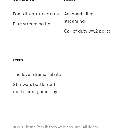
Font di scrittura gratis
Anaconda film
streaming
Elite streaming hd
Call of duty ww2 pc ita
Learn
The lover drama sub ita
Star wars battlefront
morte nera gameplay
© 2019 https://asklibifcov.web.app, Inc. All rights