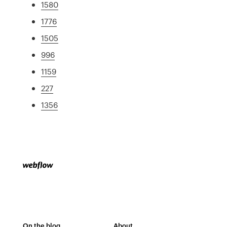
1580
1776
1505
996
1159
227
1356
On the blog
About